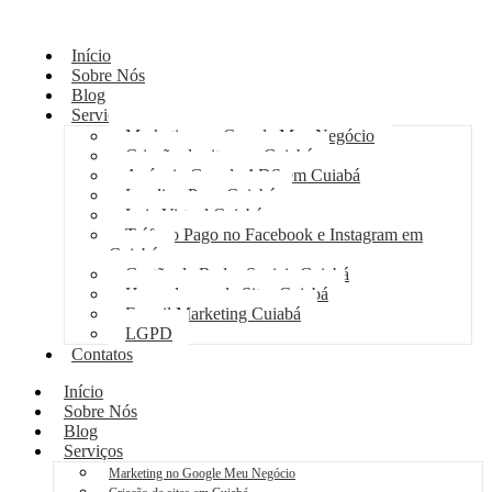
Início
Sobre Nós
Blog
Serviços
Marketing no Google Meu Negócio
Criação de sites em Cuiabá
Anúncio Google ADS em Cuiabá
Landing Page Cuiabá
Loja Virtual Cuiabá
Tráfego Pago no Facebook e Instagram em
Cuiabá
Gestão de Redes Sociais Cuiabá
Hospedagem de Sites Cuiabá
E-mail Marketing Cuiabá
LGPD
Contatos
Início
Sobre Nós
Blog
Serviços
Marketing no Google Meu Negócio