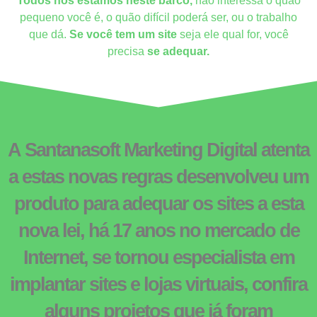
Todos nós estamos neste barco,
não interessa o quão
pequeno você é, o quão difícil poderá ser, ou o trabalho
que dá.
Se você tem um site
seja ele qual for, você
precisa
se adequar.
A Santanasoft Marketing Digital atenta
a estas novas regras desenvolveu um
produto para adequar os sites a esta
nova lei, há 17 anos no mercado de
Internet, se tornou especialista em
implantar sites e lojas virtuais, confira
alguns projetos que já foram