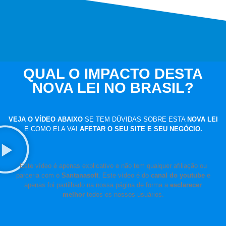
QUAL O IMPACTO DESTA
NOVA LEI NO BRASIL?
VEJA O VÍDEO ABAIXO
SE TEM DÚVIDAS SOBRE ESTA
NOVA LEI
E COMO ELA VAI
AFETAR O SEU SITE E SEU NEGÓCIO.
Este vídeo é apenas explicativo e não tem qualquer afiliação ou
parceria com o
Santanasoft
. Este vídeo é do
canal do youtube
e
apenas foi partilhado na nossa página de forma a
esclarecer
melhor
todos os nossos usuários.